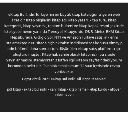
eKitap Bul İndir, Türkiye'nin en büyük kitap kataloğunu içeren web
sitesidir. Kitap bilgilerini kitap adı, kitap yazarı, kitap türü, kitap
kategorisi, kitap yayınevi, tanıtım bülteni ve kitap kapak resmi şeklinde
listeleyebilmenin yanında Trendyol, Kitapyurdu, D&R, Idefix, BKM Kitap,
Hepsiburada, Gittigidiyor, N11 ve Amazon Türkiye satış linklerini
listelemektedir. Bu sitede hiçbir kitabın indirilmesi söz konusu olmayıp,
indir bölümü daha sonrası için düşünülen ekitap satış platformu için
oluşturulmuştur. Kitap hak sahibi olarak kitabınızın bu sitede
yayınlanmasını istemiyorsanız lütfen ilgili kitabın sayfasındaki yorum
kısmından belirtiniz. Talebinize maksimum 72 saat içerisinde cevap
verilecektir.
Copyright © 2021
eKitap Bul İndir
. All Right Reserved.
pdf kitap
-
ekitap bul indir
-
canlı kitap
-
kitap.name
-
kitap kurdu
-
allover
information