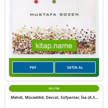
PDF
SATIN AL
KÜLTÜR
Mehdi, Müceddid, Deccal, Süfyanlar, İsa (a.s.)
Dökümanter Çalışma