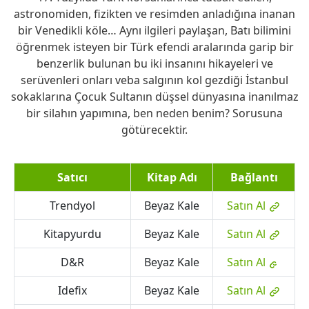
astronomiden, fizikten ve resimden anladığına inanan
bir Venedikli köle… Aynı ilgileri paylaşan, Batı bilimini
öğrenmek isteyen bir Türk efendi aralarında garip bir
benzerlik bulunan bu iki insanını hikayeleri ve
serüvenleri onları veba salgının kol gezdiği İstanbul
sokaklarına Çocuk Sultanın düşsel dünyasına inanılmaz
bir silahın yapımına, ben neden benim? Sorusuna
götürecektir.
Satıcı
Kitap Adı
Bağlantı
Trendyol
Beyaz Kale
Satın Al
Kitapyurdu
Beyaz Kale
Satın Al
D&R
Beyaz Kale
Satın Al
Idefix
Beyaz Kale
Satın Al