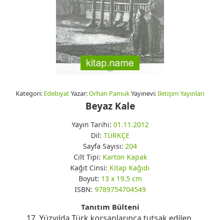
Kategori:
Edebiyat
Yazar:
Orhan Pamuk
Yayınevi:
Iletişim Yayınları
Beyaz Kale
Yayın Tarihi:
01.11.2012
Dil:
TÜRKÇE
Sayfa Sayısı:
204
Cilt Tipi:
Karton Kapak
Kağıt Cinsi:
Kitap Kağıdı
Boyut:
13 x 19.5 cm
ISBN:
9789754704549
Tanıtım Bülteni
17. Yüzyılda Türk korsanlarınca tutsak edilen,