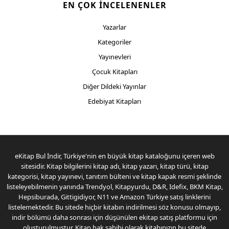
EN ÇOK İNCELENENLER
Yazarlar
Kategoriler
Yayınevleri
Çocuk Kitapları
Diğer Dildeki Yayınlar
Edebiyat Kitapları
eKitap Bul İndir, Türkiye'nin en büyük kitap kataloğunu içeren web
sitesidir. Kitap bilgilerini kitap adı, kitap yazarı, kitap türü, kitap
kategorisi, kitap yayınevi, tanıtım bülteni ve kitap kapak resmi şeklinde
listeleyebilmenin yanında Trendyol, Kitapyurdu, D&R, Idefix, BKM Kitap,
Hepsiburada, Gittigidiyor, N11 ve Amazon Türkiye satış linklerini
listelemektedir. Bu sitede hiçbir kitabın indirilmesi söz konusu olmayıp,
indir bölümü daha sonrası için düşünülen ekitap satış platformu için
oluşturulmuştur. Kitap hak sahibi olarak kitabınızın bu sitede