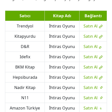
Satıcı
Kitap Adı
Bağlantı
Trendyol
İhtiras Oyunu
Satın Al
Kitapyurdu
İhtiras Oyunu
Satın Al
D&R
İhtiras Oyunu
Satın Al
Idefix
İhtiras Oyunu
Satın Al
BKM Kitap
İhtiras Oyunu
Satın Al
Hepsiburada
İhtiras Oyunu
Satın Al
Nadir Kitap
İhtiras Oyunu
Satın Al
N11
İhtiras Oyunu
Satın Al
Amazon Türkiye
İhtiras Oyunu
Satın Al