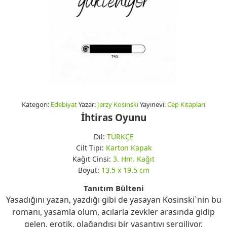
Kategori:
Edebiyat
Yazar:
Jerzy Kosinski
Yayınevi:
Cep Kitapları
İhtiras Oyunu
Dil:
TÜRKÇE
Cilt Tipi:
Karton Kapak
Kağıt Cinsi:
3. Hm. Kağıt
Boyut:
13.5 x 19.5 cm
Tanıtım Bülteni
Yasadığını yazan, yazdığı gibi de yasayan Kosinski`nin bu
romanı, yasamla olum, acılarla zevkler arasında gidip
gelen, erotik, olağandışı bir yaşantıyı sergiliyor.