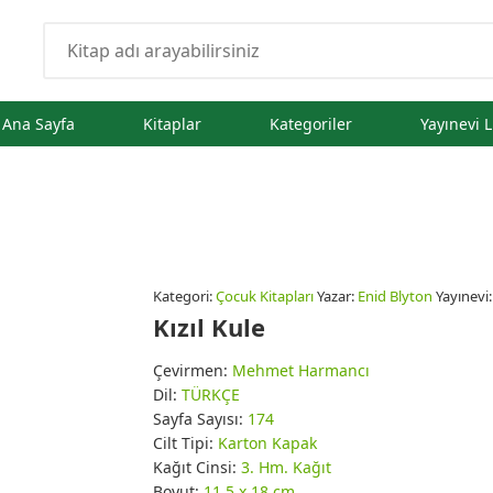
Ana Sayfa
Kitaplar
Kategoriler
Yayınevi L
Kategori:
Çocuk Kitapları
Yazar:
Enid Blyton
Yayınevi
Kızıl Kule
Çevirmen:
Mehmet Harmancı
Dil:
TÜRKÇE
Sayfa Sayısı:
174
Cilt Tipi:
Karton Kapak
Kağıt Cinsi:
3. Hm. Kağıt
Boyut:
11.5 x 18 cm