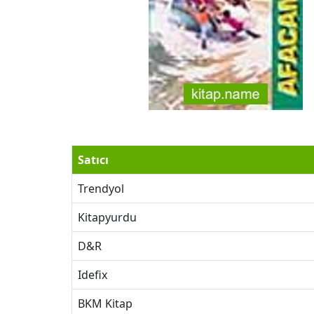
Satıcı
Trendyol
Kitapyurdu
D&R
Idefix
BKM Kitap