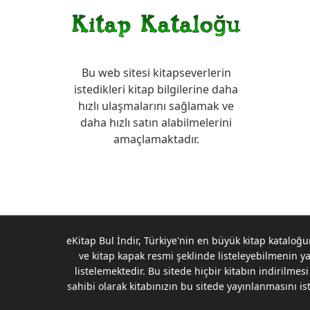
Bu web sitesi kitapseverlerin
istedikleri kitap bilgilerine daha
hızlı ulaşmalarını sağlamak ve
daha hızlı satın alabilmelerini
amaçlamaktadır.
eKitap Bul İndir, Türkiye'nin en büyük kitap kataloğunu
ve kitap kapak resmi şeklinde listeleyebilmenin ya
listelemektedir. Bu sitede hiçbir kitabın indirilm
sahibi olarak kitabınızın bu sitede yayınlanmasını i