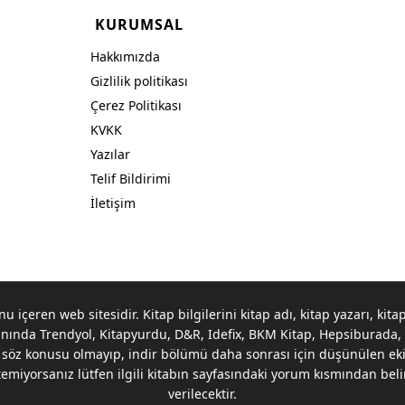
KURUMSAL
Hakkımızda
Gizlilik politikası
Çerez Politikası
KVKK
Yazılar
Telif Bildirimi
İletişim
 içeren web sitesidir. Kitap bilgilerini kitap adı, kitap yazarı, kitap
nında Trendyol, Kitapyurdu, D&R, Idefix, BKM Kitap, Hepsiburada, G
esi söz konusu olmayıp, indir bölümü daha sonrası için düşünülen eki
stemiyorsanız lütfen ilgili kitabın sayfasındaki yorum kısmından bel
verilecektir.