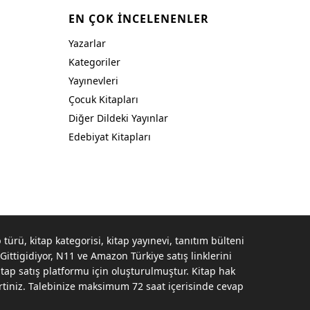
EN ÇOK İNCELENENLER
Yazarlar
Kategoriler
Yayınevleri
Çocuk Kitapları
Diğer Dildeki Yayınlar
Edebiyat Kitapları
 türü, kitap kategorisi, kitap yayınevi, tanıtım bülteni
ittigidiyor, N11 ve Amazon Türkiye satış linklerini
tap satış platformu için oluşturulmuştur. Kitap hak
irtiniz. Talebinize maksimum 72 saat içerisinde cevap