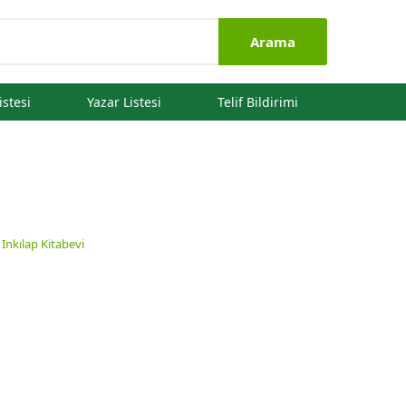
Arama
istesi
Yazar Listesi
Telif Bildirimi
:
Inkılap Kitabevi