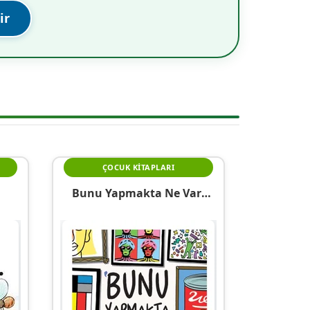
ir
ÇOCUK KITAPLARI
Bunu Yapmakta Ne Var!
Kendi Modern Başyapıtını
Yarat