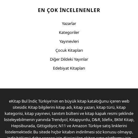
EN ÇOK İNCELENENLER
Yazarlar
Kategoriler
Yayınevleri
Çocuk Kitapları
Diğer Dildeki Yayınlar
Edebiyat Kitapları
eKitap Bul İndir, Türkiye'nin en büyük kitap kataloğunu içeren web
sitesidir. Kitap bilgilerini kitap adı, kitap yazarı, kitap türü, kitap
kategorisi, kitap yayınevi, tanıtım bülteni ve kitap kapak resmi şeklinde
listeleyebilmenin yanında Trendyol, Kitapyurdu, D&R, Idefix, BKM Kitap,
Hepsiburada, Gittigidiyor, N11 ve Amazon Türkiye satış linklerini
listelemektedir. Bu sitede hiçbir kitabın indirilmesi söz konusu olmayıp,
indir bölümü daha sonrası için düşünülen ekitap satış platformu için