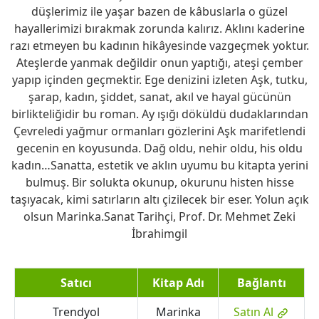
düşlerimiz ile yaşar bazen de kâbuslarla o güzel
hayallerimizi bırakmak zorunda kalırız. Aklını kaderine
razı etmeyen bu kadının hikâyesinde vazgeçmek yoktur.
Ateşlerde yanmak değildir onun yaptığı, ateşi çember
yapıp içinden geçmektir. Ege denizini izleten Aşk, tutku,
şarap, kadın, şiddet, sanat, akıl ve hayal gücünün
birlikteliğidir bu roman. Ay ışığı döküldü dudaklarından
Çevreledi yağmur ormanları gözlerini Aşk marifetlendi
gecenin en koyusunda. Dağ oldu, nehir oldu, his oldu
kadın…Sanatta, estetik ve aklın uyumu bu kitapta yerini
bulmuş. Bir solukta okunup, okurunu histen hisse
taşıyacak, kimi satırların altı çizilecek bir eser. Yolun açık
olsun Marinka.Sanat Tarihçi, Prof. Dr. Mehmet Zeki
İbrahimgil
Satıcı
Kitap Adı
Bağlantı
Trendyol
Marinka
Satın Al