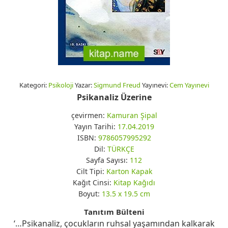
Kategori:
Psikoloji
Yazar:
Sigmund Freud
Yayınevi:
Cem Yayınevi
Psikanaliz Üzerine
çevirmen:
Kamuran Şipal
Yayın Tarihi:
17.04.2019
ISBN:
9786057995292
Dil:
TÜRKÇE
Sayfa Sayısı:
112
Cilt Tipi:
Karton Kapak
Kağıt Cinsi:
Kitap Kağıdı
Boyut:
13.5 x 19.5 cm
Tanıtım Bülteni
‘…Psikanaliz, çocukların ruhsal yaşamından kalkarak