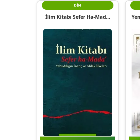
DIN
İlim Kitabı Sefer Ha-Mada‘
Yen
Yahudiliğin İnanç Ve Ahlak
İl
İlkeleri