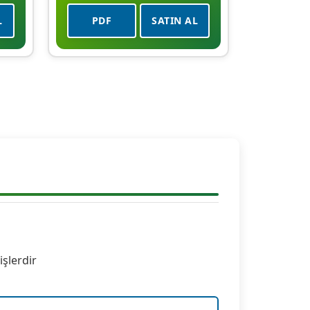
L
PDF
SATIN AL
)
işlerdir