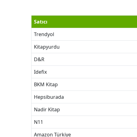
Satıcı
Trendyol
Kitapyurdu
D&R
Idefix
BKM Kitap
Hepsiburada
Nadir Kitap
N11
Amazon Türkiye