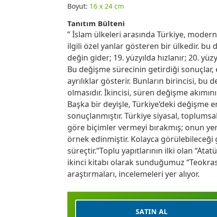
Boyut:
16 x 24 cm
Tanıtım Bülteni
” İslam ülkeleri arasında Türkiye, moder
ilgili özel yanlar gösteren bir ülkedir. bu
değin gider; 19. yüzyılda hızlanır; 20. yüzy
Bu değişme sürecinin getirdiği sonuçlar,
ayrılıklar gösterir. Bunların birincisi, 
olmasıdır. İkincisi, süren değişme akımın
Başka bir deyişle, Türkiye’deki değişme e
sonuçlanmıştır. Türkiye siyasal, toplumsal
göre biçimler vermeyi bırakmış; onun yer
örnek edinmiştir. Kolayca görülebileceği gib
süreçtir.”Toplu yapıtlarının ilki olan “Ata
ikinci kitabı olarak sunduğumuz “Teokrasi
araştırmaları, incelemeleri yer alıyor.
SATIN AL