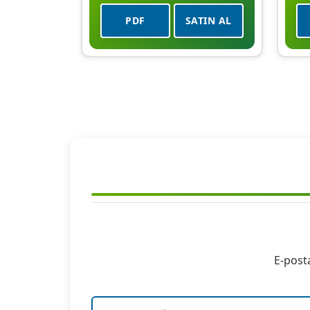
PDF
SATIN AL
E-post