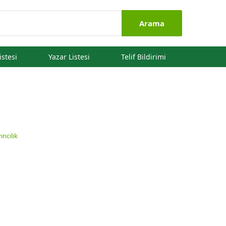
Arama
istesi
Yazar Listesi
Telif Bildirimi
ncılık