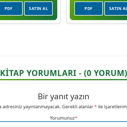
PDF
SATIN AL
PDF
SATIN A
KITAP YORUMLARI - (0 YORUM
Bir yanıt yazın
a adresiniz yayınlanmayacak.
Gerekli alanlar
*
ile işaretlenm
Yorumunuz
*