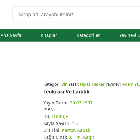
Ana Sayfa
Kitaplar
Kategoriler
Yayınevi L
Kategori:
Din
Yazar:
Niyazi Berkes
Yayınevi:
Adam Yayı
Teokrasi Ve Laiklik
Yayın Tarihi:
30.07.1997
ISBN:
-
Dil:
TÜRKÇE
Sayfa Sayısı:
215
Cilt Tipi:
Karton Kapak
Kağıt Cinsi:
3. Hm. Kağıt