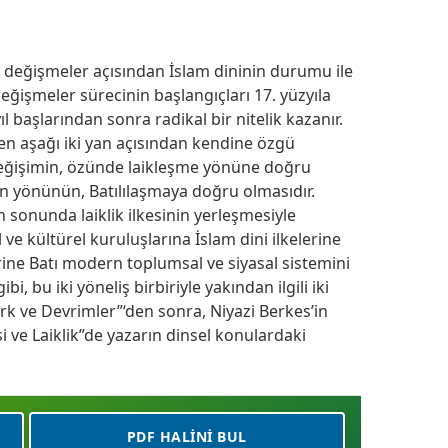
n değişmeler açısından İslam dininin durumu ile
 değişmeler sürecinin başlangıçları 17. yüzyıla
ıl başlarından sonra radikal bir nitelik kazanır.
 en aşağı iki yan açısından kendine özgü
bu değişimin, özünde laikleşme yönüne doğru
ın yönünün, Batılılaşmaya doğru olmasıdır.
n sonunda laiklik ilkesinin yerleşmesiyle
 ve kültürel kuruluşlarına İslam dini ilkelerine
ine Batı modern toplumsal ve siyasal sistemini
i, bu iki yöneliş birbiriyle yakından ilgili iki
türk ve Devrimler”‘den sonra, Niyazi Berkes’in
 ve Laiklik”de yazarın dinsel konulardaki
PDF HALINI BUL