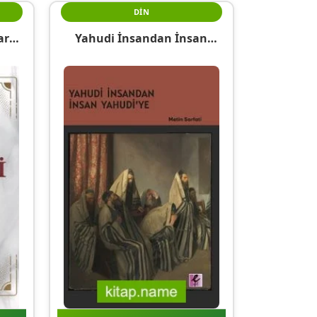
DIN
arf
Yahudi İnsandan İnsan
abı
Yahudi’ye