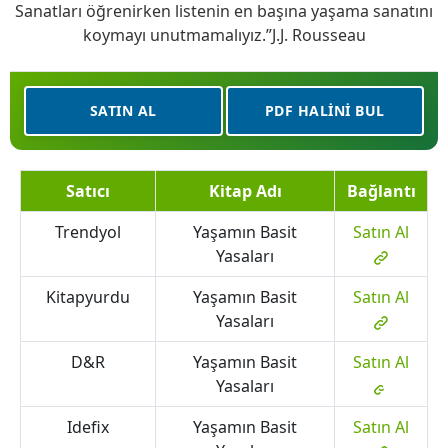
Sanatları öğrenirken listenin en başına yaşama sanatını
koymayı unutmamalıyız.”J.J. Rousseau
SATIN AL
PDF HALINI BUL
Satıcı
Kitap Adı
Bağlantı
Trendyol
Yaşamın Basit
Satın Al
Yasaları
Kitapyurdu
Yaşamın Basit
Satın Al
Yasaları
D&R
Yaşamın Basit
Satın Al
Yasaları
Idefix
Yaşamın Basit
Satın Al