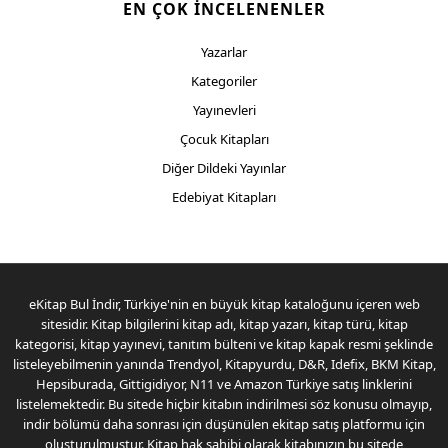
EN ÇOK İNCELENENLER
Yazarlar
Kategoriler
Yayınevleri
Çocuk Kitapları
Diğer Dildeki Yayınlar
Edebiyat Kitapları
eKitap Bul İndir, Türkiye'nin en büyük kitap kataloğunu içeren web
sitesidir. Kitap bilgilerini kitap adı, kitap yazarı, kitap türü, kitap
kategorisi, kitap yayınevi, tanıtım bülteni ve kitap kapak resmi şeklinde
listeleyebilmenin yanında Trendyol, Kitapyurdu, D&R, Idefix, BKM Kitap,
Hepsiburada, Gittigidiyor, N11 ve Amazon Türkiye satış linklerini
listelemektedir. Bu sitede hiçbir kitabın indirilmesi söz konusu olmayıp,
indir bölümü daha sonrası için düşünülen ekitap satış platformu için
oluşturulmuştur. Kitap hak sahibi olarak kitabınızın bu sitede