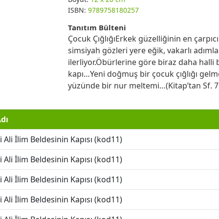
ISBN:
9789758180257
Tanıtım Bülteni
Çocuk ÇığlığıErkek güzelliğinin en çarpıcı
simsiyah gözleri yere eğik, vakarlı adıml
ilerliyor.Öbürlerine göre biraz daha halli
kapı…Yeni doğmuş bir çocuk çığlığı gelm
yüzünde bir nur meltemi…(Kitap’tan Sf. 7
Adı
i Ali İlim Beldesinin Kapısı (kod11)
i Ali İlim Beldesinin Kapısı (kod11)
i Ali İlim Beldesinin Kapısı (kod11)
i Ali İlim Beldesinin Kapısı (kod11)