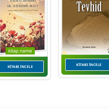
KITABI İNCELE
KITABI İNCELE