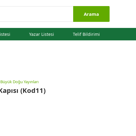
Arama
istesi
Yazar Listesi
Telif Bildirimi
:
Büyük Doğu Yayınları
 Kapısı (kod11)