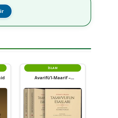
ir
İSLAM
hid
Avarifü’l-Maarif –
Tasavvufun Esasları (3 Cilt)