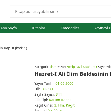
Ana Sayfa
Kitaplar
Kategoriler
Yayınevi L
in Kapısı (kod11)
Kategori:
İslam
Yazar:
Necip Fazıl Kısakürek
Yayınevi
Hazret-I Ali İlim Beldesinin
Yayın Tarihi:
01.05.2000
Dil:
TÜRKÇE
Sayfa Sayısı:
344
Cilt Tipi:
Karton Kapak
Kağıt Cinsi:
3. Hm. Kağıt
Boyut:
12 x 20 cm