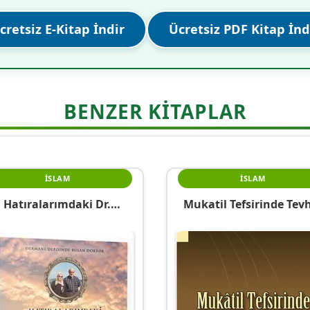
cretsiz E-Kitap İndir
Ücretsiz PDF Kitap İnd
BENZER KITAPLAR
İSLAM
İSLAM
Hatıralarımdaki Dr.
Mukatil Tefsirinde Tev
Hayreddin Bulut