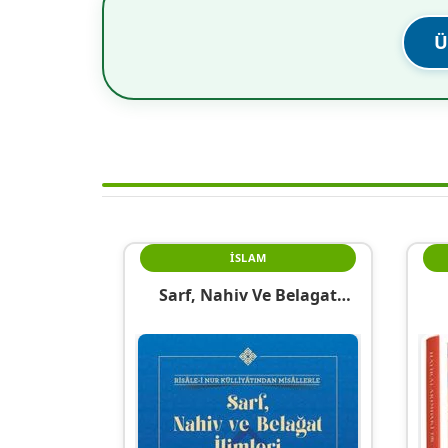
Ü
İSLAM
Sarf, Nahiv Ve Belagat
İlimleri