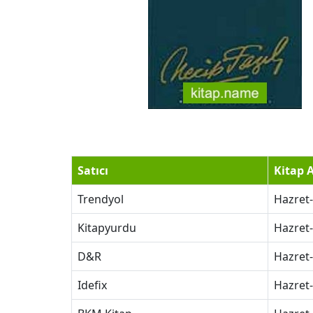
Satıcı
Kitap 
Trendyol
Hazret-
Kitapyurdu
Hazret-
D&R
Hazret-
Idefix
Hazret-