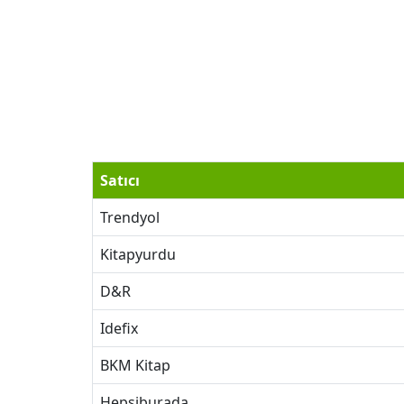
Satıcı
Trendyol
Kitapyurdu
D&R
Idefix
BKM Kitap
Hepsiburada