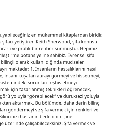
kuyabileceğiniz en mükemmel kitaplardan biridir.
k şifacı yetiştiren Keith Sherwood, şifa konusu
ararlı ve pratik bir rehber sunmuştur. Hepimiz
yileştirme potansiyeline sahibiz. Evrensel şifa
bilinçli olarak kullanıldığında mucizeler
yrılmaktadır: 1. İnsanların hastalıklarını nasıl
, insanı kuşatan aurayı görmeyi ve hissetmeyi,
sistemindeki sorunları teşhis etmeyi
rmak için tasarlanmış teknikleri öğrenecek,
-görü yoluyla “görebilecek” ve duru-sezi yoluyla
 uzaktan aktarmak. Bu bölümde, daha derin bilinç
nları göndermeyi ve şifa vermek için renkleri ve
ilincinizi hastanın bedeninin içine
ge üzerinde çalışabileceksiniz. Şifa vermek ve