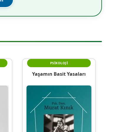
PSIKOLOJI
Yaşamın Basit Yasaları