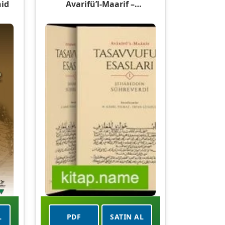
hid
Avarifü’l-Maarif –
Tasavvufun Esasları (3 Cilt)
L
PDF
SATIN AL