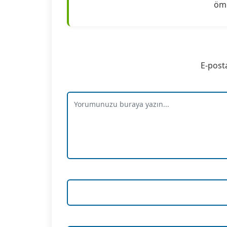
öme
E-post