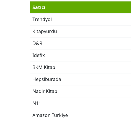
Satıcı
Trendyol
Kitapyurdu
D&R
Idefix
BKM Kitap
Hepsiburada
Nadir Kitap
N11
Amazon Türkiye