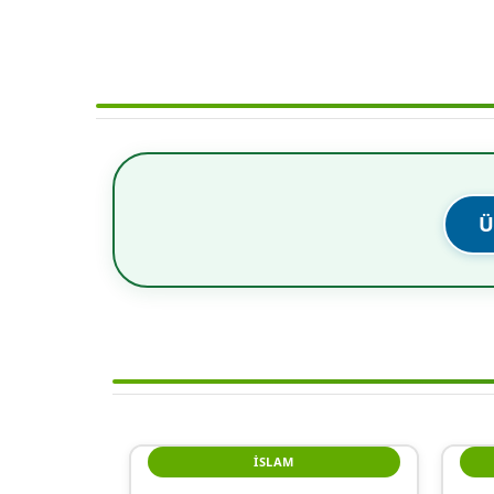
Ü
İSLAM