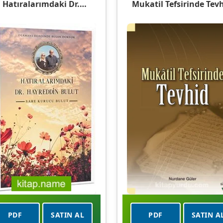
Hatıralarımdaki Dr.
Mukatil Tefsirinde Tev
Hayreddin Bulut
PDF
SATIN AL
PDF
SATIN A