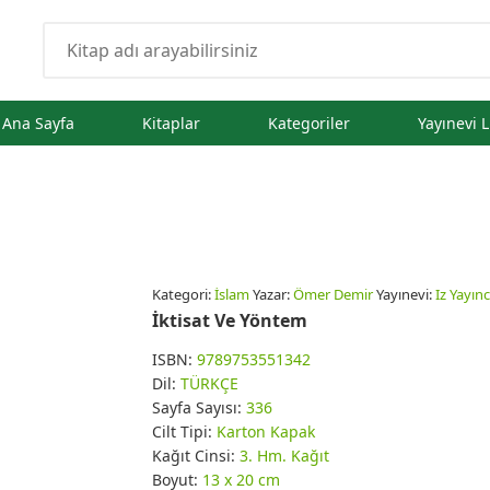
Ana Sayfa
Kitaplar
Kategoriler
Yayınevi L
Kategori:
İslam
Yazar:
Ömer Demir
Yayınevi:
Iz Yayınc
İktisat Ve Yöntem
ISBN:
9789753551342
Dil:
TÜRKÇE
Sayfa Sayısı:
336
Cilt Tipi:
Karton Kapak
Kağıt Cinsi:
3. Hm. Kağıt
Boyut:
13 x 20 cm