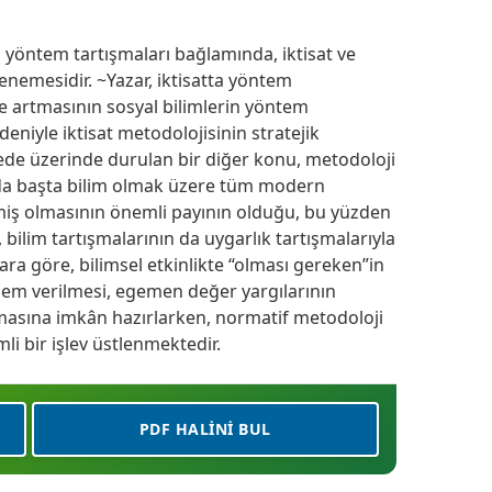
el yöntem tartışmaları bağlamında, iktisat ve
nemesidir. ~Yazar, iktisatta yöntem
yle artmasının sosyal bilimlerin yöntem
niyle iktisat metodolojisinin stratejik
de üzerinde durulan bir diğer konu, metodoloji
da başta bilim olmak üzere tüm modern
iş olmasının önemli payının olduğu, bu yüzden
 bilim tartışmalarının da uygarlık tartışmalarıyla
azara göre, bilimsel etkinlikte “olması gereken”in
nem verilmesi, egemen değer yargılarının
nmasına imkân hazırlarken, normatif metodoloji
i bir işlev üstlenmektedir.
PDF HALINI BUL