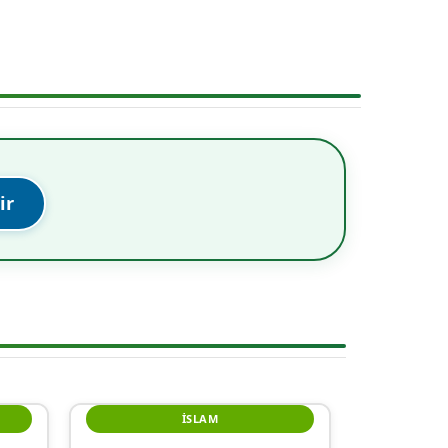
ir
İSLAM