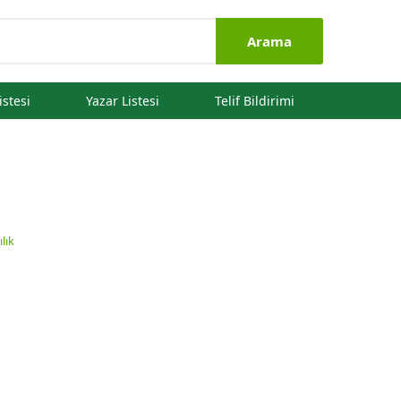
Arama
istesi
Yazar Listesi
Telif Bildirimi
ılık